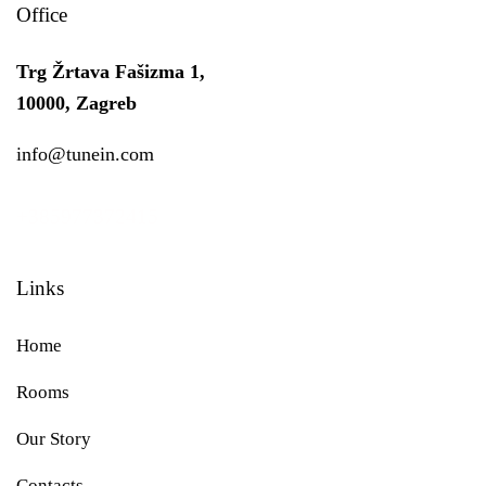
Office
Trg Žrtava Fašizma 1,
10000, Zagreb
info@tunein.com
+385977372415
Links
Home
Rooms
Our Story
Contacts